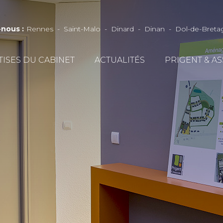
-nous
:
Rennes
Saint-Malo
Dinard
Dinan
Dol-de-Breta
TISES DU CABINET
ACTUALITÉS
PRIGENT & A