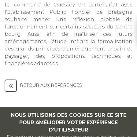
La commune de Quessoy en partenariat avec
l’Etablissement Public Foncier de Bretagne
souhaite mener une réflexion globale de
fonctionnement sur certains secteurs du centre
bourg. Aussi afin de maîtriser ces futurs
aménagements, l’étude intègre la formalisation
des grands principes d’aménagement urbain et
paysager, des propositions techniques et
financières adaptées.
RETOUR AUX RÉFÉRENCES
NOUS UTILISONS DES COOKIES SUR CE SITE
POUR AMÉLIORER VOTRE EXPÉRIENCE
D'UTILISATEUR