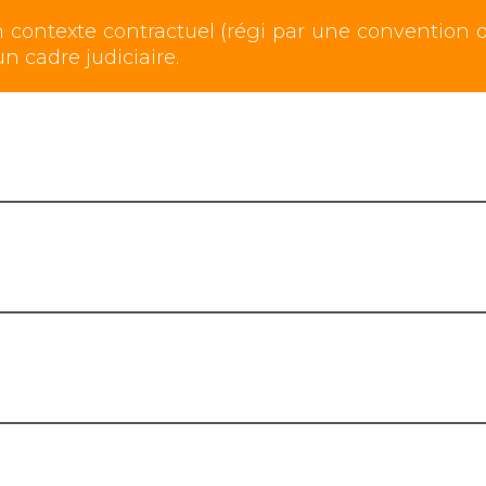
n contexte contractuel (régi par une convention 
n cadre judiciaire.