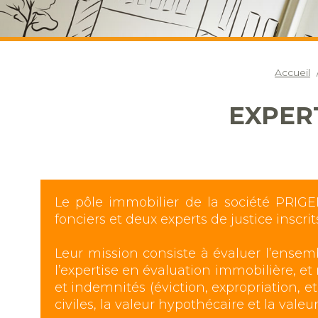
Accueil
EXPER
Le pôle immobilier de la société PRIG
fonciers et deux experts de justice inscr
Leur mission consiste à évaluer l’ensemb
l’expertise en évaluation immobilière, e
et indemnités (éviction, expropriation, et
civiles, la valeur hypothécaire et la valeur