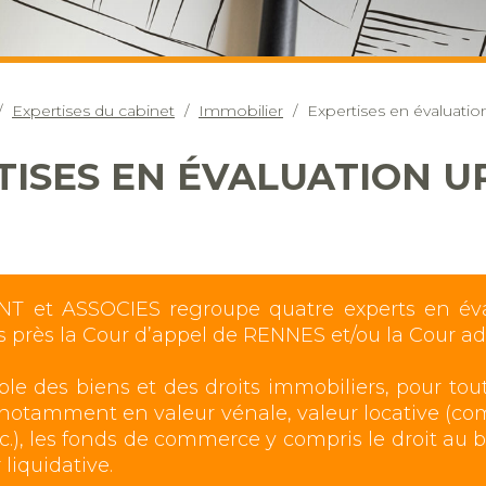
Expertises du cabinet
Immobilier
Expertises en évaluatio
TISES EN ÉVALUATION U
ENT et ASSOCIES regroupe quatre experts en éva
its près la Cour d’appel de RENNES et/ou la Cour 
le des biens et des droits immobiliers, pour tou
t notamment en valeur vénale, valeur locative (com
c.), les fonds de commerce y compris le droit au ba
 liquidative.