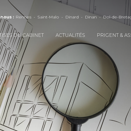
-nous
:
Rennes
Saint-Malo
Dinard
Dinan
Dol-de-Breta
TISES DU CABINET
ACTUALITÉS
PRIGENT & A