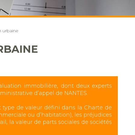
n urbaine
RBAINE
luation immobilière, dont deux experts
administrative d’appel de NANTES.
t type de valeur défini dans la Charte de
merciale ou d’habitation), les préjudices
il, la valeur de parts sociales de sociétés