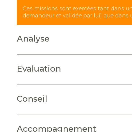
Ces missions sont exercées tant dans u
demandeur et validée par lui) que dans u
Analyse
Evaluation
Conseil
Accompagnement