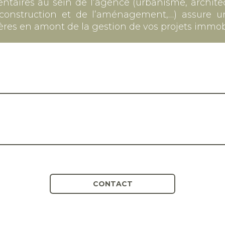
aires au sein de l’agence (urbanisme, architec
a construction et de l’aménagement,…) assure
res en amont de la gestion de vos projets immobi
CONTACT